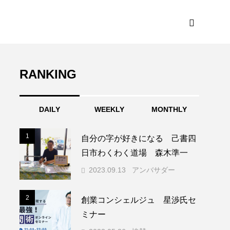
RANKING
DAILY
WEEKLY
MONTHLY
1
1
自分の字が好きになる 己書四
日市わくわく道場 森木準一
2023.09.13
アンバサダー
2
2
創業コンシェルジュ 星渉氏セ
ミナー