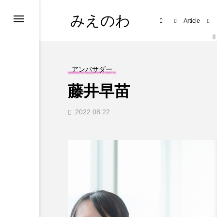
みえのわ
Article
集
アンバサダー
藤井早苗
2022.08.22