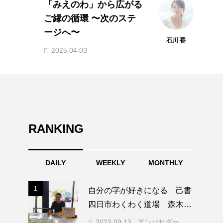
森川 三夢
森川三夢
2022.08.18
RANKING
DAILY
WEEKLY
MONTHLY
1
1
自分の字が好きになる 己書
四日市わくわく道場 森木準
一
2023.09.13
アンバサダー