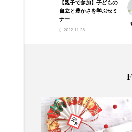
の
小さな歩みを、自分に贈
ミ
ろう
森川三夢
2025.04.30