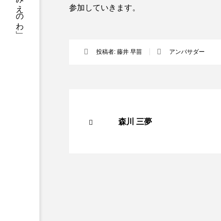
三重県の異業種交流・起業家支援 「みえのわ」
参加していきます。
投稿者:
藤井 早苗
アンバサダー
森川 三夢