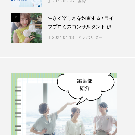
2023.05.26
協賛
3
3
生きる楽しさを約束する / ライ
フプロミスコンサルタント 伊志
田智子
2024.04.13
アンバサダー