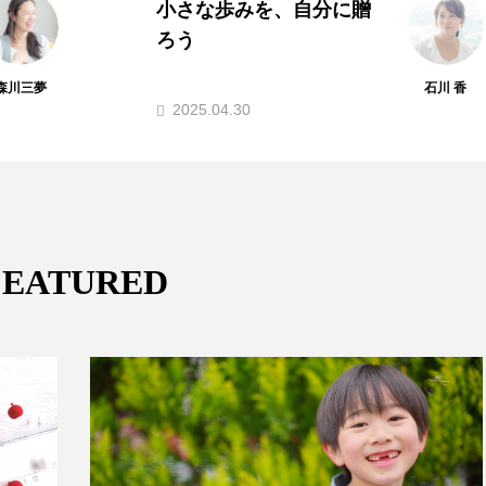
「みえのわ」から広がる
ご縁の循環 〜次のステ
ージへ〜
石川 香
石川 香
2025.04.03
FEATURED