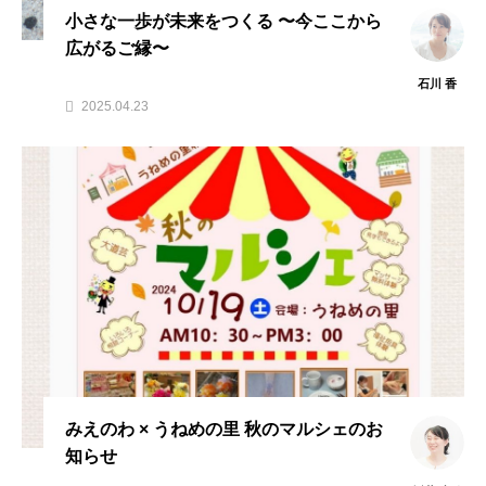
小さな一歩が未来をつくる 〜今ここから
広がるご縁〜
石川 香
2025.04.23
みえのわ × うねめの里 秋のマルシェのお
知らせ