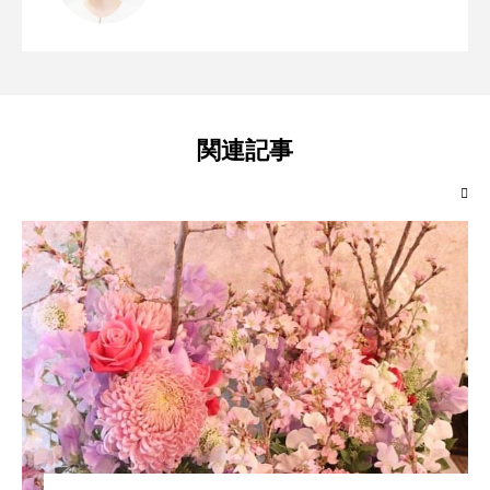
みえのわ × うねめの里 秋のマルシェのお
2024.10.03
めっちゃええよ、伊勢！大人の遠足 with
2024.09.23
知らせ
関連記事
おけいこ和文化
