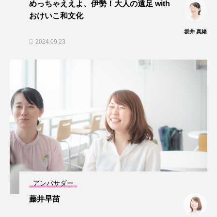
めっちゃええよ、伊勢！大人の遠足 with
おけいこ和文化
坂井 真緒
2024.09.23
アンバサダー
藤井早苗