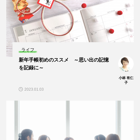
ライフ
新年手帳初めのススメ ～思い出の記憶
を記録に～
小林 有仁
子
2023.01.03