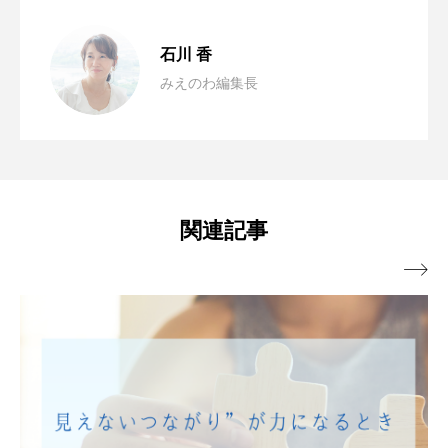
「わたしも、何かやってみたい。」その
2026.03.02
石川 香
みえのわ編集長
心をひらく時間、ひととつながる季節へ
2025.06.25
気持ちを大切に。
満ちて、めぐる、自然のエネルギーと共
2025.05.23
関連記事
に楽しむ～相差・松坂マルシェ～
