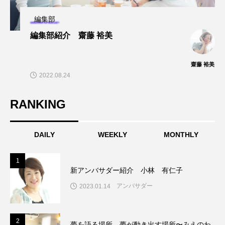
編集部
編集部紹介 齋藤 裕美
齋藤 裕美
2022.08.24
RANKING
DAILY
WEEKLY
MONTHLY
1
1
新アンバサダー紹介 小林 有仁子
アンバサダー
2023.01.14
2
2
夢を語る場所、夢が動き出す場所〜みえのわ