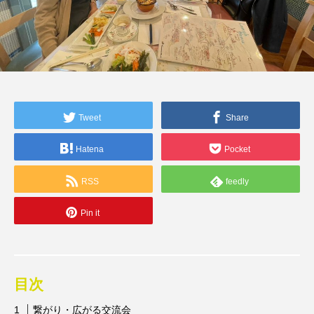
Tweet
Share
Hatena
Pocket
RSS
feedly
Pin it
目次
繋がり・広がる交流会