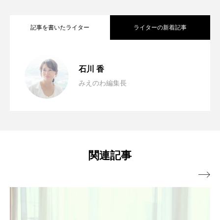
記事を書いたライター
ライターの新着記事
「わたしも、何かやってみたい。」その
2026.03.02
石川 香
みえのわ編集長
心をひらく時間、ひととつながる季節へ
2025.06.25
気持ちを大切に。
満ちて、めぐる、自然のエネルギーと共
2025.05.23
関連記事
に楽しむ～相差・松坂マルシェ～
