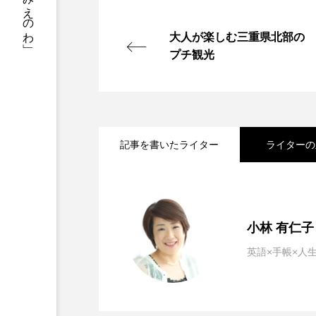
三重県の異業種交流・起業家支援 「みえのわ」
大人が楽しむ三重県北部の
プチ観光
記事を書いたライター
ライターの
2023.01.14
新アンバサダー紹介 小
小林 有仁子
2023.01.03
新年手帳初めのススメ
英語×手帳×人