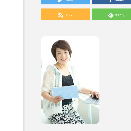
RSS
feedly