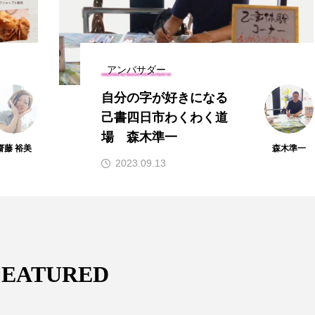
アンバサダー
自分の字が好きになる
己書四日市わくわく道
場 森木準一
裕美
森木準一
2023.09.13
FEATURED