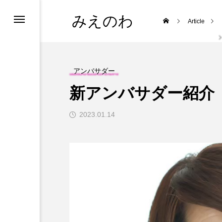
みえのわ
Article
集
アンバサダー
新アンバサダー紹介
2023.01.14