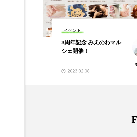
イベント
3周年記念 みえのわマル
シェ開催！
石川 香
齋藤 
2023.02.08