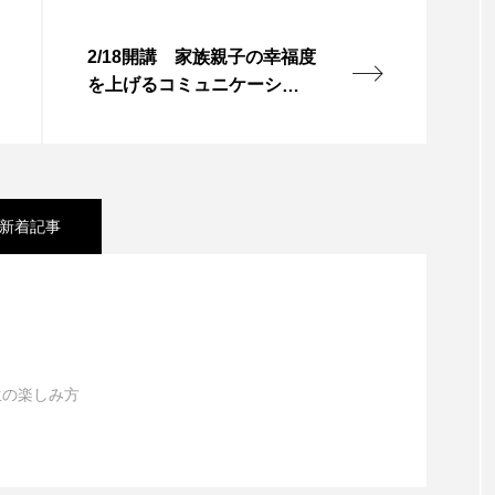
2/18開講 家族親子の幸福度
を上げるコミュニケーショ
ン
新着記事
林 有仁子
 ～思い出の記憶を記録に～
生の楽しみ方