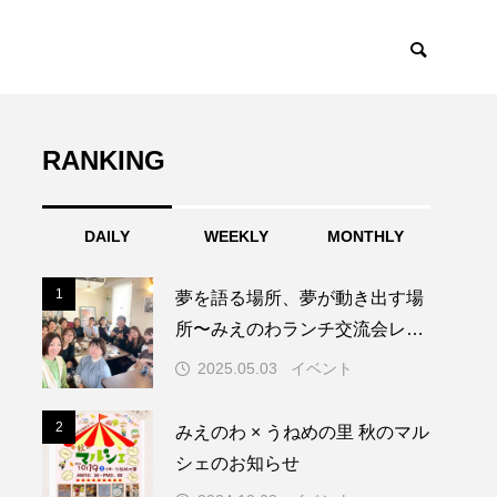
RANKING
DAILY
WEEKLY
MONTHLY
1
1
夢を語る場所、夢が動き出す場
所〜みえのわランチ交流会レポ
ート〜
2025.05.03
イベント
2
2
みえのわ × うねめの里 秋のマル
シェのお知らせ