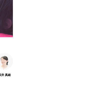
坂井 真緒