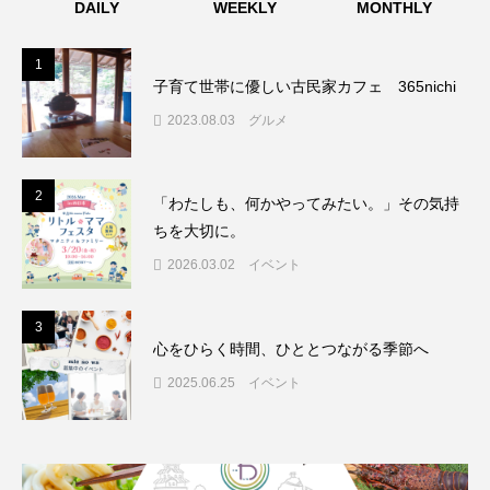
DAILY
WEEKLY
MONTHLY
1
1
子育て世帯に優しい古民家カフェ 365nichi
2023.08.03
グルメ
2
2
「わたしも、何かやってみたい。」その気持
ちを大切に。
2026.03.02
イベント
3
3
心をひらく時間、ひととつながる季節へ
2025.06.25
イベント