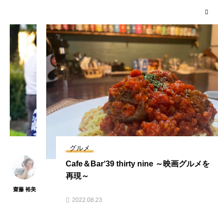

グルメ
Cafe＆Bar‘39 thirty nine ～映画グルメを
再現～
坂井 真緒
2022.08.23