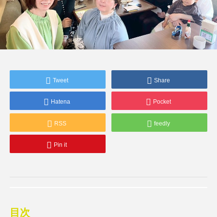
Tweet
Share
Hatena
Pocket
RSS
feedly
Pin it
目次