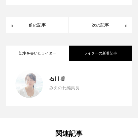
前の記事
次の記事
記事を書いたライター
ライターの新着記事
「わたしも、何かやってみたい。」その
2026.03.02
石川 香
みえのわ編集長
心をひらく時間、ひととつながる季節へ
2025.06.25
気持ちを大切に。
満ちて、めぐる、自然のエネルギーと共
2025.05.23
関連記事
に楽しむ～相差・松坂マルシェ～